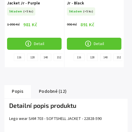
Jacket Jr - Purple
Jr - Black
Skladem
(>5 ks)
Skladem
(>5 ks)
981 Kč
891 Kč
1 090 Kč
990 Kč
Detail
Detail
+
+
116
128
140
152
116
128
140
152
další
dal
Popis
Podobné (12)
Detailní popis produktu
Lego wear SAM 703 - SOFTSHELL JACKET - 22828-590