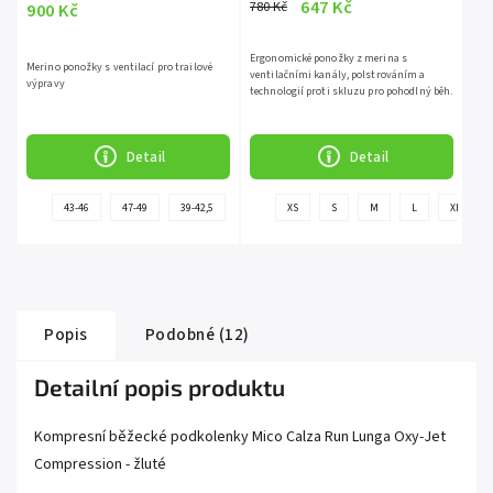
647 Kč
780 Kč
900 Kč
Ergonomické ponožky z merina s
Merino ponožky s ventilací pro trailové
ventilačními kanály, polstrováním a
výpravy
technologií proti skluzu pro pohodlný běh.
Detail
Detail
+
43-46
47-49
39-42,5
XS
S
M
L
XL
další
d
Popis
Podobné (12)
Detailní popis produktu
Kompresní běžecké podkolenky Mico Calza Run Lunga Oxy-Jet
Compression - žluté