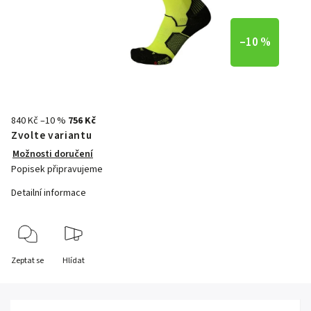
–10 %
840 Kč
–10 %
756 Kč
Zvolte variantu
Možnosti doručení
Popisek připravujeme
Detailní informace
Zeptat se
Hlídat