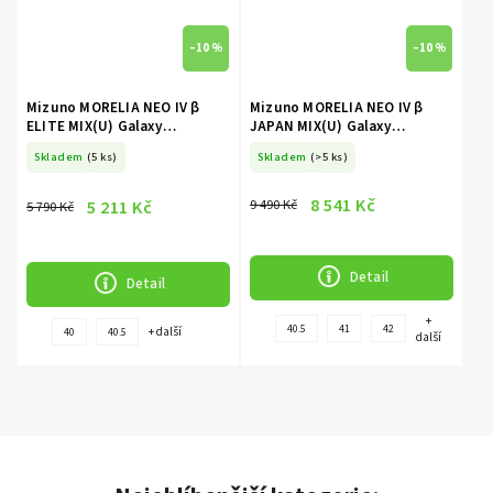
–10 %
–10 %
Mizuno MORELIA NEO IV β
Mizuno MORELIA NEO IV β
ELITE MIX(U) Galaxy
JAPAN MIX(U) Galaxy
Silver/8605C/CoolGray3C
Silver/8605C/CoolGray3C
Skladem
(5 ks)
Skladem
(>5 ks)
P1GC254204
P1GC254004
8 541 Kč
5 211 Kč
9 490 Kč
5 790 Kč
Detail
Detail
+
40.5
41
42
+ další
40
40.5
další