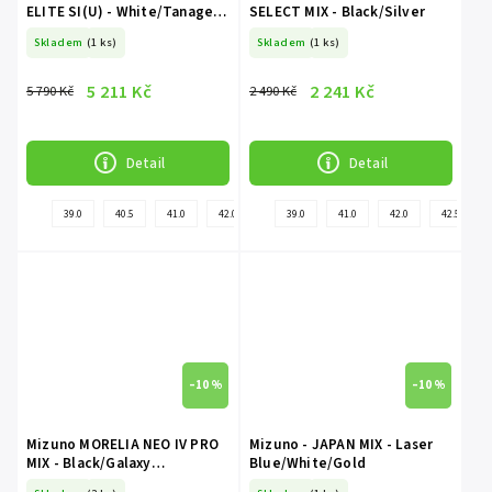
ELITE SI(U) - White/Tanager
SELECT MIX - Black/Silver
Turquoise/Pink Tetra
Skladem
(1 ks)
Skladem
(1 ks)
5 211 Kč
2 241 Kč
5 790 Kč
2 490 Kč
Detail
Detail
39.0
40.5
41.0
42.0
42.5
39.0
44.5
41.0
45.0
42.0
46.0
42.5
40.
–10 %
–10 %
Mizuno MORELIA NEO IV PRO
Mizuno - JAPAN MIX - Laser
MIX - Black/Galaxy
Blue/White/Gold
Silver/Black