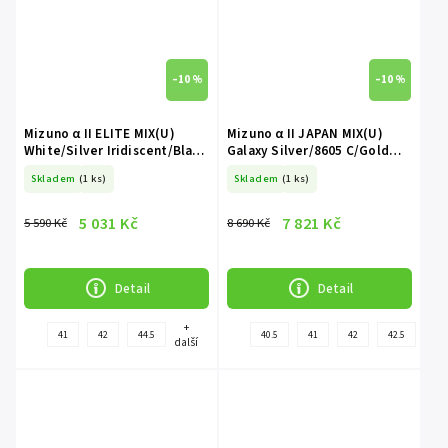
–10 %
–10 %
Mizuno α II ELITE MIX(U)
Mizuno α II JAPAN MIX(U)
White/Silver Iridiscent/Black
Galaxy Silver/8605 C/Gold
P1GC256209
P1GC256004
Skladem
(1 ks)
Skladem
(1 ks)
5 031 Kč
7 821 Kč
5 590 Kč
8 690 Kč
Detail
Detail
+
41
42
44.5
40.5
41
42
42.5
43
další