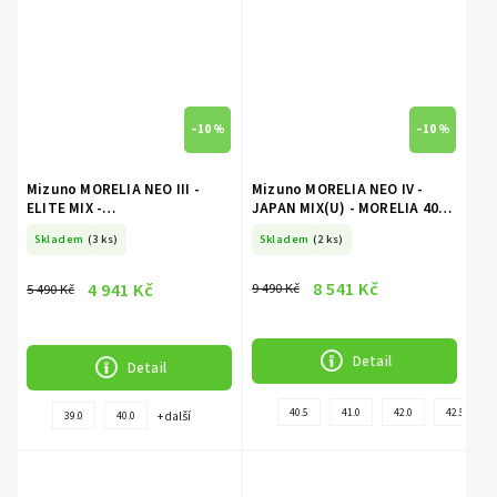
–10 %
–10 %
Mizuno MORELIA NEO III -
Mizuno MORELIA NEO IV -
ELITE MIX -
JAPAN MIX(U) - MORELIA 40th
Black/GalaxySilver/Black
Red/White/Black
Skladem
(3 ks)
Skladem
(2 ks)
8 541 Kč
4 941 Kč
9 490 Kč
5 490 Kč
Detail
Detail
40.5
41.0
42.0
42.5
+ další
39.0
40.0