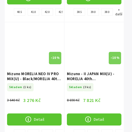
+
+
40.5
41.0
42.0
42.5
44.5
38.5
45.0
39.0
43.0
38.0
44.0
další
další
–10 %
–10 %
Mizuno MORELIA NEO IV PRO
Mizuno - II JAPAN MIX(U) -
MIX(U) - Black/MORELIA 40th
MORELIA 40th
Red/Black
Red/Black/Gold
Skladem
(1 ks)
Skladem
(3 ks)
3 276 Kč
7 821 Kč
3 640 Kč
8 690 Kč
Detail
Detail