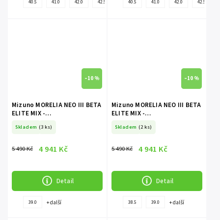
40.5
41.0
42.0
42.5
44.5
40.5
45.0
41.0
46.0
42.0
40.0
42.5
43.
–10 %
–10 %
Mizuno MORELIA NEO III BETA
Mizuno MORELIA NEO III BETA
ELITE MIX -
ELITE MIX -
Black/Iridescent/Black
HighRiskRed/White/HighRiskRed
Skladem
(3 ks)
Skladem
(2 ks)
4 941 Kč
4 941 Kč
5 490 Kč
5 490 Kč
Detail
Detail
+ další
+ další
39.0
38.5
39.0