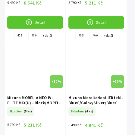
8 541 Kč
5 211 Kč
9 490 Kč
5 790 Kč
Detail
Detail
+ další
+ další
40.5
40.0
40.5
40.0
–10 %
–10 %
Mizuno MORELIA NEO IV -
Mizuno MoreliaNeoIIIEliteM -
ELITE MIX(U) - Black/MORELIA
BlueC/GalaxySilver/BlueC
40th Red/Black
Skladem
(5 ks)
Skladem
(4 ks)
5 211 Kč
4 941 Kč
5 790 Kč
5 490 Kč