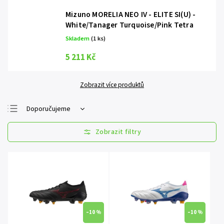
Mizuno MORELIA NEO IV - ELITE SI(U) -
White/Tanager Turquoise/Pink Tetra
Skladem
(1 ks)
5 211 Kč
Zobrazit více produktů
Doporučujeme
Nejlevnější
Nejdražší
Nejprodávanější
Abecedně
–10 %
–10 %