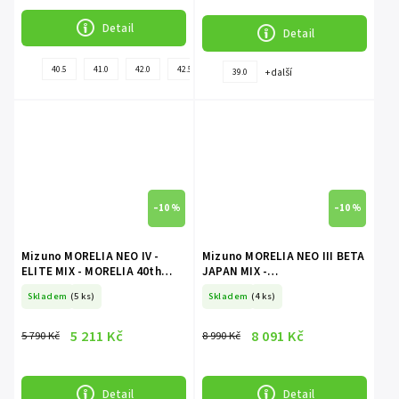
Detail
Detail
+
40.5
41.0
42.0
42.5
44.5
45.0
43.0
44.0
+ další
39.0
další
–10 %
–10 %
Mizuno MORELIA NEO IV -
Mizuno MORELIA NEO III BETA
ELITE MIX - MORELIA 40th
JAPAN MIX -
Red/White/Black
Black/Iridescent/Black
Skladem
(5 ks)
Skladem
(4 ks)
5 211 Kč
8 091 Kč
5 790 Kč
8 990 Kč
Detail
Detail