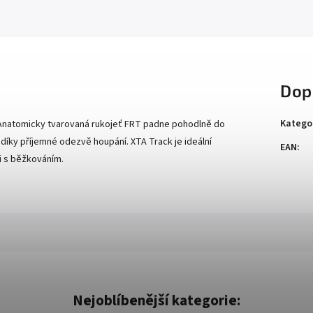
Dop
Katego
S. Anatomicky tvarovaná rukojeť FRT padne pohodlně do
 díky příjemné odezvě houpání. XTA Track je ideální
EAN
:
i s běžkováním.
Nejoblíbenější kategorie: