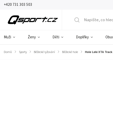
+420 731 303 503
Muži
Ženy
Děti
Doplňky
Obu
Domů
/
Sporty
/
Běžecké lyžování
/
Běžecké hole
/
Hole Leki XTA Track
Značka:
Leki