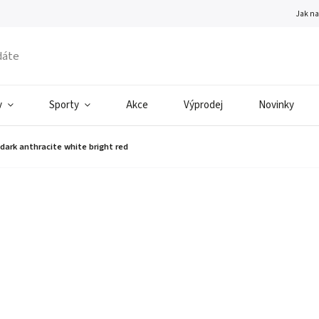
Jak n
v
Sporty
Akce
Výprodej
Novinky
 dark anthracite white bright red