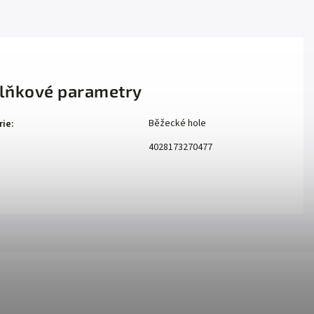
lňkové parametry
Běžecké hole
rie
:
4028173270477