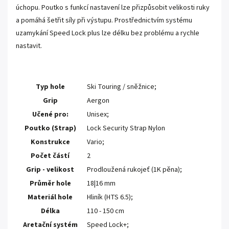
úchopu. Poutko s funkcí nastavení lze přizpůsobit velikosti ruky
a pomáhá šetřit síly při výstupu. Prostřednictvím systému
uzamykání Speed Lock plus lze délku bez problému a rychle
nastavit.
Typ hole
Ski Touring / sněžnice;
Grip
Aergon
Učené pro:
Unisex;
Poutko (Strap)
Lock Security Strap Nylon
Konstrukce
Vario;
Počet částí
2
Grip - velikost
Prodloužená rukojeť (1K pěna);
Průměr hole
18|16 mm
Materiál hole
Hliník (HTS 6.5);
Délka
110 - 150 cm
Aretační systém
Speed Lock+;