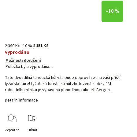
–10 %
2 390 Kč
–10 %
2 151 Kč
Vyprodáno
Možnosti doručení
Položka byla vyprodána…
Tato dvoudílná turistická hůl vás bude doprovázet na vaší příští
lyžařské túře! Lyžařská turistická hůl zhotovená z obzvlášť
robustního hliníku je vybavená pohodlnou rukojetí Aergon.
Detailní informace
Zeptat se
Hlídat