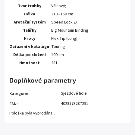
Tvar trubky
Válcový;
Délka
110 - 150 cm
Aretační systém
Speed Lock 2+
Talířky
Big Mountain Binding
Hroty
Flex Tip (Long)
Zařazení v katalogu
Touring
Délka po složení
100 cm
Hmotnost
281
Doplňkové parametry
Sjezdové hole
Kategorie
:
4028173287291
EAN
:
Položka byla vyprodána…