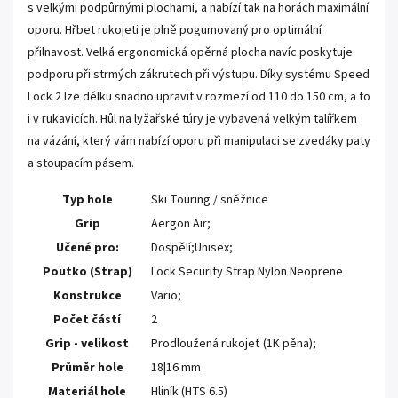
s velkými podpůrnými plochami, a nabízí tak na horách maximální
oporu. Hřbet rukojeti je plně pogumovaný pro optimální
přilnavost. Velká ergonomická opěrná plocha navíc poskytuje
podporu při strmých zákrutech při výstupu. Díky systému Speed
Lock 2 lze délku snadno upravit v rozmezí od 110 do 150 cm, a to
i v rukavicích. Hůl na lyžařské túry je vybavená velkým talířkem
na vázání, který vám nabízí oporu při manipulaci se zvedáky paty
a stoupacím pásem.
Typ hole
Ski Touring / sněžnice
Grip
Aergon Air;
Učené pro:
Dospělí;Unisex;
Poutko (Strap)
Lock Security Strap Nylon Neoprene
Konstrukce
Vario;
Počet částí
2
Grip - velikost
Prodloužená rukojeť (1K pěna);
Průměr hole
18|16 mm
Materiál hole
Hliník (HTS 6.5)