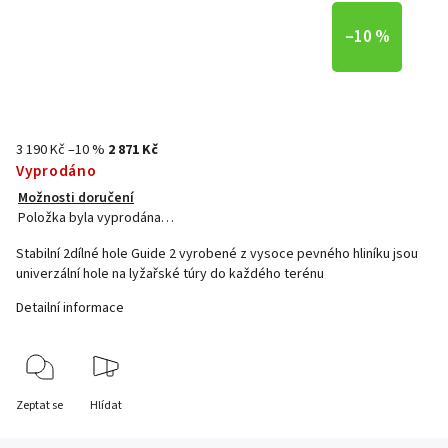
–10 %
3 190 Kč
–10 %
2 871 Kč
Vyprodáno
Možnosti doručení
Položka byla vyprodána…
Stabilní 2dílné hole Guide 2 vyrobené z vysoce pevného hliníku jsou
univerzální hole na lyžařské túry do každého terénu
Detailní informace
Zeptat se
Hlídat