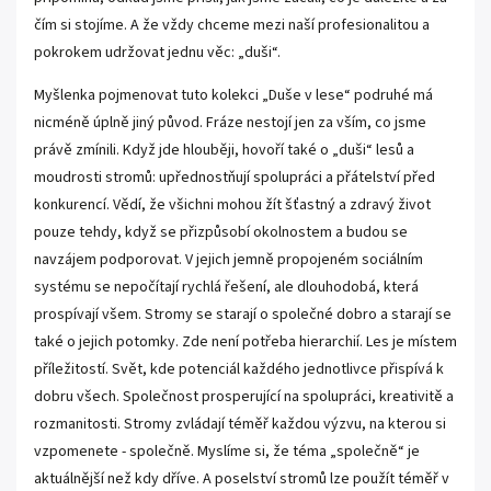
čím si stojíme. A že vždy chceme mezi naší profesionalitou a
pokrokem udržovat jednu věc: „duši“.
Myšlenka pojmenovat tuto kolekci „Duše v lese“ podruhé má
nicméně úplně jiný původ. Fráze nestojí jen za vším, co jsme
právě zmínili. Když jde hlouběji, hovoří také o „duši“ lesů a
moudrosti stromů: upřednostňují spolupráci a přátelství před
konkurencí. Vědí, že všichni mohou žít šťastný a zdravý život
pouze tehdy, když se přizpůsobí okolnostem a budou se
navzájem podporovat. V jejich jemně propojeném sociálním
systému se nepočítají rychlá řešení, ale dlouhodobá, která
prospívají všem. Stromy se starají o společné dobro a starají se
také o jejich potomky. Zde není potřeba hierarchií. Les je místem
příležitostí. Svět, kde potenciál každého jednotlivce přispívá k
dobru všech. Společnost prosperující na spolupráci, kreativitě a
rozmanitosti. Stromy zvládají téměř každou výzvu, na kterou si
vzpomenete - společně. Myslíme si, že téma „společně“ je
aktuálnější než kdy dříve. A poselství stromů lze použít téměř v