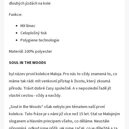
dlouhých jízdách na kole
Funkce:
MX límec
Celoplošný tisk
Polygiene technologie
Materiál: 100% polyester
SOUL IN THE WOODS
byl název první kolekce Maloja. Pro nás to vždy znamená to, co
máme tak rádi: mít venkovní přístup k životu, který zkoumá
přírodu. Trávit dobré časy společně. A v neposlední řadě jít
vlastní cestou - vždy a navždy.
„Soul in the Woods“ však nebylo jen tématem naší první
kolekce. Tato fráze je s námi již více než 15 let. Stal se Malojiným
sloganem a hlavním principem všeho, co děláme. Neustále
připomíná, odkud jsme přišli, jak jsme začali, co je důležité a za