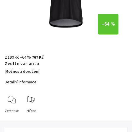
–64 %
2 190 Kč
–64 %
767 Kč
Zvolte variantu
Možnosti doručení
Detailní informace
Zeptat se
Hlídat