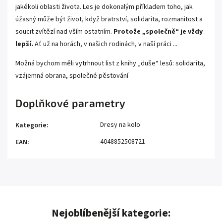
jakékoli oblasti života. Les je dokonalým příkladem toho, jak
úžasný může být život, když bratrství, solidarita, rozmanitost a
soucit zvítězí nad vším ostatním.
Protože „společně“ je vždy
lepší.
Ať už na horách, v našich rodinách, v naší práci ...
Možná bychom měli vytrhnout list z knihy „duše“ lesů: solidarita,
vzájemná obrana, společné pěstování
Doplňkové parametry
Dresy na kolo
Kategorie
:
4048852508721
EAN
:
Nejoblíbenější kategorie: