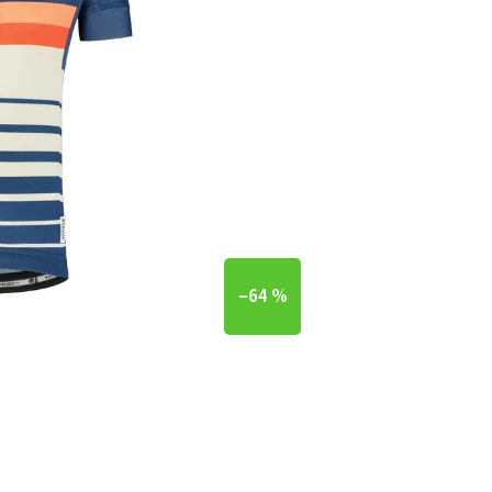
–64 %