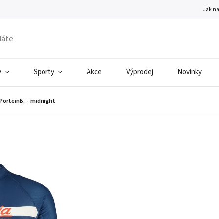
Jak n
v
Sporty
Akce
Výprodej
Novinky
 PorteinB. - midnight