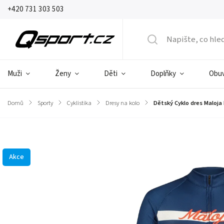
+420 731 303 503
Muži
Ženy
Děti
Doplňky
Obu
Domů
/
Sporty
/
Cyklistika
/
Dresy na kolo
/
Dětský Cyklo dres Maloja
Značka:
Maloja
Akce