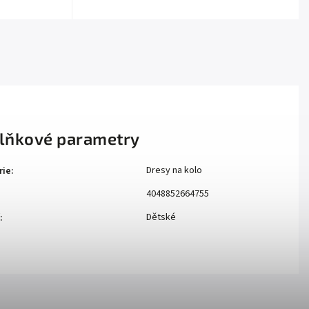
lňkové parametry
Dresy na kolo
rie
:
4048852664755
Dětské
: