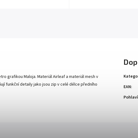
Dop
Katego
o grafikou Maloja. Materiál Airleaf a materiál mesh v
ňují funkční detaily jako jsou zip v celé délce předního
EAN
:
Pohlaví