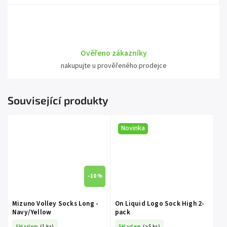
Ověřeno zákazníky
nakupujte u prověřeného prodejce
Související produkty
Novinka
–10 %
Mizuno Volley Socks Long -
On Liquid Logo Sock High 2-
Navy/Yellow
pack
Skladem
(1 ks)
Skladem
(>5 ks)