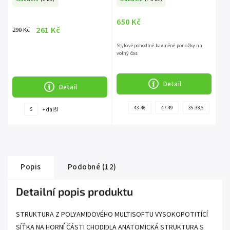
650 Kč
261 Kč
290 Kč
Stylové pohodlné bavlněné ponožky na
volný čas
Detail
Detail
43-46
47-49
35-38,5
39-4
+ další
S
Popis
Podobné (12)
Detailní popis produktu
STRUKTURA Z POLYAMIDOVÉHO MULTISOFTU VYSOKOPOTITÍCÍ
SÍŤKA NA HORNÍ ČÁSTI CHODIDLA ANATOMICKÁ STRUKTURA S