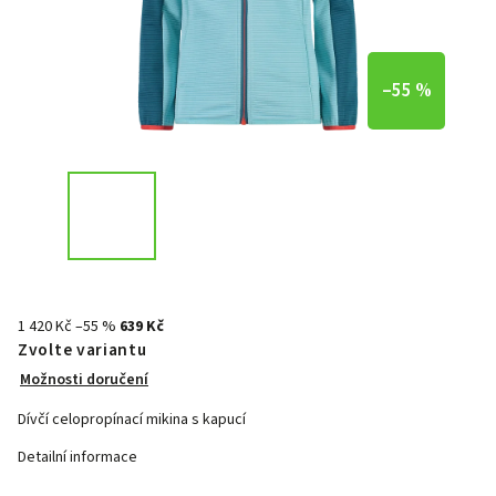
–55 %
1 420 Kč
–55 %
639 Kč
Zvolte variantu
Možnosti doručení
Dívčí celopropínací mikina s kapucí
Detailní informace