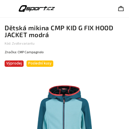
Dětská mikina CMP KID G FIX HOOD
JACKET modrá
Kód:
Zvolte variantu
Značka:
CMP Campagnolo
Výprodej
Poslední kusy