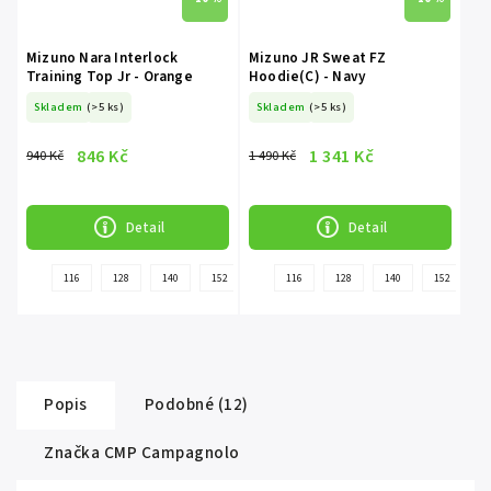
Mizuno Nara Interlock
Mizuno JR Sweat FZ
Training Top Jr - Orange
Hoodie(C) - Navy
Skladem
(>5 ks)
Skladem
(>5 ks)
846 Kč
1 341 Kč
940 Kč
1 490 Kč
Detail
Detail
+
116
128
140
152
164
116
128
140
152
1
další
Popis
Podobné (12)
Značka
CMP Campagnolo