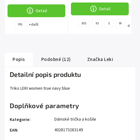
Detail
Detail
+
XXS
XS
S
M
+ další
XXL
další
Popis
Podobné (12)
Značka
Leki
Detailní popis produktu
Triko LEKI women true navy blue
Doplňkové parametry
Dámské trička a košile
Kategorie
:
4028173283149
EAN
: