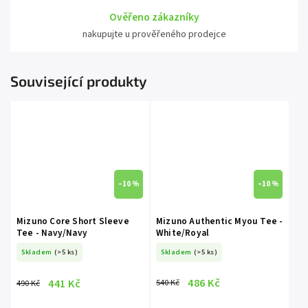
Ověřeno zákazníky
nakupujte u prověřeného prodejce
Související produkty
–10 %
–10 %
Mizuno Core Short Sleeve
Mizuno Authentic Myou Tee -
Tee - Navy/Navy
White/Royal
Skladem
(>5 ks)
Skladem
(>5 ks)
486 Kč
441 Kč
540 Kč
490 Kč