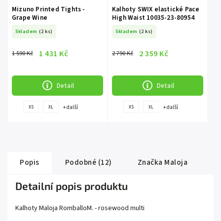
Mizuno Printed Tights -
Kalhoty SWIX elastické Pace
Grape Wine
High Waist 10035-23-80954
Skladem
(2 ks)
Skladem
(2 ks)
1 431 Kč
2 359 Kč
1 590 Kč
2 790 Kč
Detail
Detail
+ další
+ další
XS
XL
XS
XL
Popis
Podobné (12)
Značka
Maloja
Detailní popis produktu
Kalhoty Maloja RomballoM. - rosewood multi