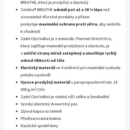
BREATHE, který je prodyšný a elastický
Cembra® BREATHE
odvádí pot až o 30 % lépe
než
srovnatelné třívrstvé produkty a přitom
poskytuje
maximální ochranu proti větru
, aby nedošlo
k ofouknutí
Zadní část kalhot je z materiálu Thermal Stretch Eco,
který zajišťuje maximální prodyšnost a elasticitu, je
z
vnitřní strany mírně zateplený a umožňuje rychlý
odvod vlhkosti od těla
Elastický materiál
ve 4 směrech pro maximální svobodu
pohybu a pohodlí
Vysoce prodyšný materiál
s paropropustností min. 18
000 g/m²/24 h
Zadní část kalhot je odolná vůči oděru a žmolkatění
Vysoký elastický dvouvrstvý pas
Zipová kapsa na stehně
Předtvarovanná kolena
Elastické spodní lemy