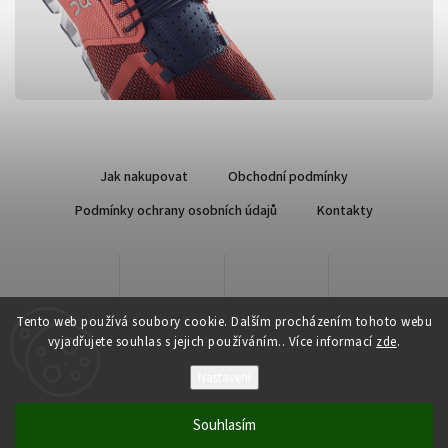
Jak nakupovat
Obchodní podmínky
Podmínky ochrany osobních údajů
Kontakty
Tento web používá soubory cookie. Dalším procházením tohoto webu
vyjadřujete souhlas s jejich používáním.. Více informací
zde
.
Nastavení
Copyright 2026
Qsport.cz
. Všechna práva vyhrazena.
Souhlasím
Vytvořil
Shoptet
| Design
Shoptak.cz