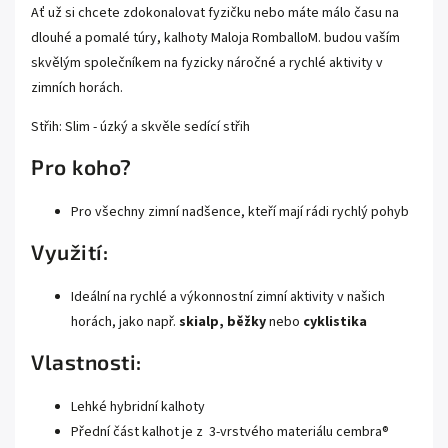
Ať už si chcete zdokonalovat fyzičku nebo máte málo času na
dlouhé a pomalé túry, kalhoty Maloja RomballoM. budou vaším
skvělým společníkem na fyzicky náročné a rychlé aktivity v
zimních horách.
Střih: Slim - úzký a skvěle sedící střih
Pro koho?
Pro všechny zimní nadšence, kteří mají rádi rychlý pohyb
Využití:
Ideální na rychlé a výkonnostní zimní aktivity v našich
horách, jako např.
skialp, běžky
nebo
cyklistika
Vlastnosti:
Lehké hybridní kalhoty
Přední část kalhot je z 3-vrstvého materiálu cembra®