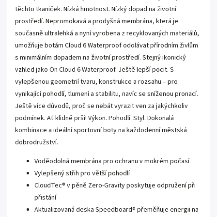
těchto tkaniček. Nízká hmotnost. Nízký dopad na životní
prostředí. Nepromokavá a prodyšná membrána, která je
současně ultralehká a nyní vyrobena z recyklovaných materiálů,
umožňuje botám Cloud 6 Waterproof odolávat přírodním živlům
s minimálním dopadem na životní prostředí. Stejný ikonický
vzhled jako On Cloud 6 Waterproof. Ještě lepší pocit. S
vylepšenou geometrií tvaru, konstrukce a rozsahu – pro
vynikající pohodlí, tlumení a stabilitu, navíc se sníženou pronací.
Ještě více důvodů, proč se nebát vyrazit ven za jakýchkoliv
podmínek. Ať klidně prší! Výkon. Pohodlí. Styl. Dokonalá
kombinace a ideální sportovní boty na každodenní městská
dobrodružství.
Voděodolná membrána pro ochranu v mokrém počasí
Vylepšený střih pro větší pohodlí
CloudTec® v pěně Zero-Gravity poskytuje odpružení při
přistání
Aktualizovaná deska Speedboard® přeměňuje energii na