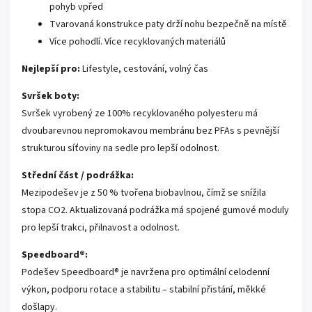
pohyb vpřed
Tvarovaná konstrukce paty drží nohu bezpečně na místě
Více pohodlí. Více recyklovaných materiálů
Nejlepší pro:
Lifestyle, cestování, volný čas
Svršek boty:
Svršek vyrobený ze 100% recyklovaného polyesteru má
dvoubarevnou nepromokavou membránu bez PFAs s pevnější
strukturou síťoviny na sedle pro lepší odolnost.
Střední část / podrážka:
Mezipodešev je z 50 % tvořena biobavlnou, čímž se snížila
stopa CO2. Aktualizovaná podrážka má spojené gumové moduly
pro lepší trakci, přilnavost a odolnost.
Speedboard®:
Podešev Speedboard® je navržena pro optimální celodenní
výkon, podporu rotace a stabilitu – stabilní přistání, měkké
došlapy.