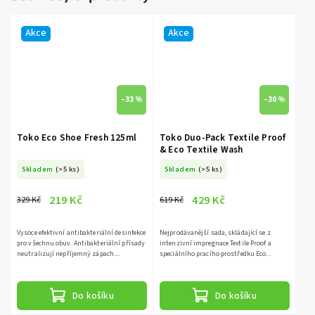
Akce
Akce
–33 %
–30 %
Toko Eco Shoe Fresh 125ml
Toko Duo-Pack Textile Proof
& Eco Textile Wash
Skladem
(>5 ks)
Skladem
(>5 ks)
219 Kč
429 Kč
329 Kč
619 Kč
Vysoce efektivní antibakteriální desinfekce
Nejprodávanější sada, skládající se z
pro všechnu obuv. Antibakteriální přísady
intenzivní impregnace Textile Proof a
neutralizují nepříjemný zápach....
speciálního pracího prostředku Eco...
Do košíku
Do košíku