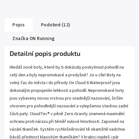
Popis
Podobné (12)
Značka
ON Running
Detailní popis produktu
Hledáš nové boty, které by ti dokázaly poskytnout pohodlí na
celý den a byly nepromokavé a prodyšné? Jsi u cíle! Boty na
volný čas do města i do přírody On Cloud 6 Waterproof jsou
dokonalým propojením lehkosti a pohodlí. Nepromokavé boty
jsou vybaveny novou vrstvou pro snadnější nazouvání, širším
otvorem pro pohodlnější nazouvání a vylepšenou stavbou zadní
části paty. CloudTec® v pěně Zero-Gravity znamená maximální
ochranu proti nárazu při téměř nulové hmotnosti. Zapomeň na
vázání tkaniček. Systém rychlošněrování tě okamžitě nadchne.
Dáváš přednost klasickým tkaničkám? V krabici najdeš i pár