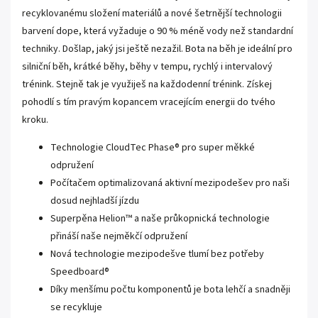
recyklovanému složení materiálů a nové šetrnější technologii
barvení dope, která vyžaduje o 90 % méně vody než standardní
techniky. Došlap, jaký jsi ještě nezažil. Bota na běh je ideální pro
silniční běh, krátké běhy, běhy v tempu, rychlý i intervalový
trénink. Stejně tak je využiješ na každodenní trénink. Získej
pohodlí s tím pravým kopancem vracejícím energii do tvého
kroku.
Technologie CloudTec Phase® pro super měkké
odpružení
Počítačem optimalizovaná aktivní mezipodešev pro naši
dosud nejhladší jízdu
Superpěna Helion™ a naše průkopnická technologie
přináší naše nejměkčí odpružení
Nová technologie mezipodešve tlumí bez potřeby
Speedboard®
Díky menšímu počtu komponentů je bota lehčí a snadněji
se recykluje