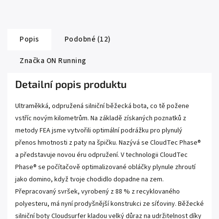
Popis
Podobné (12)
Značka
ON Running
Detailní popis produktu
Ultraměkká, odpružená silniční běžecká bota, co tě požene
vstříc novým kilometrům. Na základě získaných poznatků z
metody FEA jsme vytvořili optimální podrážku pro plynulý
přenos hmotnosti z paty na špičku. Nazývá se CloudTec Phase®
a představuje novou éru odpružení. V technologii CloudTec
Phase® se počítačově optimalizované obláčky plynule zhroutí
jako domino, když tvoje chodidlo dopadne na zem.
Přepracovaný svršek, vyrobený z 88 % z recyklovaného
polyesteru, má nyní prodyšnější konstrukci ze síťoviny. Běžecké
silniční boty Cloudsurfer kladou velký důraz na udržitelnost díky