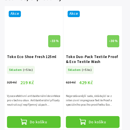
Akce
Akce
–33 %
–30 %
Toko Eco Shoe Fresh 125ml
Toko Duo-Pack Textile Proof
& Eco Textile Wash
Skladem
(>5 ks)
Skladem
(>5 ks)
219 Kč
429 Kč
329 Kč
619 Kč
Vysoce efektivní antibakteriální desinfekce
Nejprodávanější sada, skládající se z
pro všechnu obuv. Antibakteriální přísady
intenzivní impregnace Textile Proof a
neutralizují nepříjemný zápach....
speciálního pracího prostředku Eco...
Do košíku
Do košíku