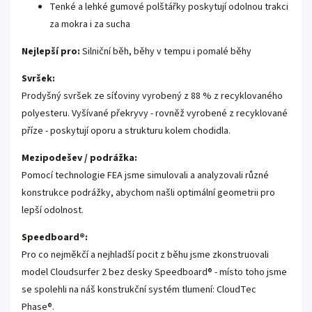
Tenké a lehké gumové polštářky poskytují odolnou trakci
za mokra i za sucha
Nejlepší pro:
Silniční běh, běhy v tempu i pomalé běhy
Svršek:
Prodyšný svršek ze síťoviny vyrobený z 88 % z recyklovaného
polyesteru. Vyšívané překryvy - rovněž vyrobené z recyklované
příze - poskytují oporu a strukturu kolem chodidla.
Mezipodešev / podrážka:
Pomocí technologie FEA jsme simulovali a analyzovali různé
konstrukce podrážky, abychom našli optimální geometrii pro
lepší odolnost.
Speedboard®:
Pro co nejměkčí a nejhladší pocit z běhu jsme zkonstruovali
model Cloudsurfer 2 bez desky Speedboard® - místo toho jsme
se spolehli na náš konstrukční systém tlumení: CloudTec
Phase®.