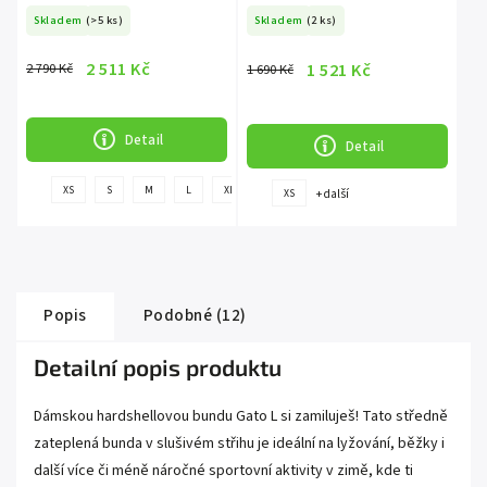
Skladem
(>5 ks)
Skladem
(2 ks)
2 511 Kč
1 521 Kč
2 790 Kč
1 690 Kč
Detail
Detail
+
XS
S
M
L
XL
XXL
3XL
+ další
XS
další
Popis
Podobné (12)
Detailní popis produktu
Dámskou hardshellovou bundu Gato L si zamiluješ! Tato středně
zateplená bunda v slušivém střihu je ideální na lyžování, běžky i
další více či méně náročné sportovní aktivity v zimě, kde ti