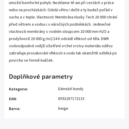
umožní komfortní pohyb. Nezklame tě ani při cestách z práce
nebo na procházkách. Odolá větru i dešti a ty budeš pořád v
suchu a v teple. Vlastnosti: Membrána Husky Tech 20 000 chrání
před větrem a vodou i v náročných podmínkách. Jedinečné
vlastnosti membrány s vodním sloupcem 20 000 mm H2O a
prodyšností 20 000 g/m2/24 h odvádí vlhkost od těla. DWR
vodoodpudivé vnější ošetření vrchní vrstvy materiálu oděvu
zabraňuje prosakování vlhkosti a voda tak okamžitě odtéká po
povrchu ve formě kuliček.
Doplňkové parametry
Dámské bundy
Kategorie
:
8592287172133
EAN
:
beige
Barva
: