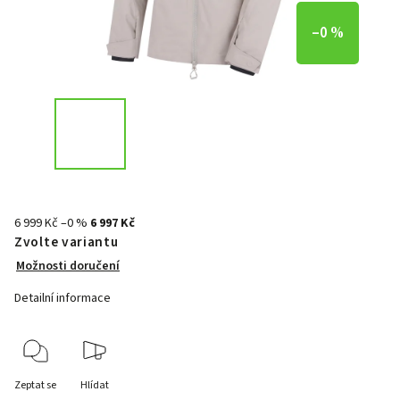
–0 %
6 999 Kč
–0 %
6 997 Kč
Zvolte variantu
Možnosti doručení
Detailní informace
Zeptat se
Hlídat