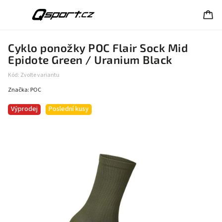
Cyklo ponožky POC Flair Sock Mid
Epidote Green / Uranium Black
Kód:
Zvolte variantu
Značka:
POC
Výprodej
Poslední kusy