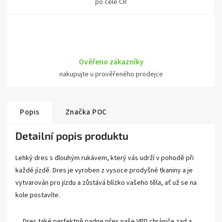
po celé ČR
Ověřeno zákazníky
nakupujte u prověřeného prodejce
Popis
Značka
POC
Detailní popis produktu
Lehký dres s dlouhým rukávem, který vás udrží v pohodě při
každé jízdě.
Dres je vyroben z vysoce prodyšné tkaniny a je
vytvarován pro jízdu a zůstává blízko vašeho těla, ať už se na
kole postavíte.
Dres také perfektně padne přes naše VPD chrániče zad a