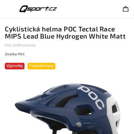
Cyklistická helma POC Tectal Race
MIPS Lead Blue Hydrogen White Matt
Kód:
Zvolte variantu
Značka:
POC
Výprodej
Poslední kusy