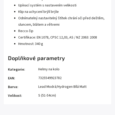
Upínací systém s nastavením velikosti
Klip na uchycení brýlí brýle
Odnímatelný nastavitelný štítek chrání oči před deštěm,
sluncem, blátem a větvemi
Recco čip
Certifikace: EN 1078, CPSC 12,03, AS / NZ 2063: 2008
Hmotnost: 340 g
Doplňkové parametry
Helmy na kolo
Kategorie
:
7325549923782
EAN
:
Lead Modrá/Hydrogen Bílá Matt
Barva
:
S (51-54cm)
Velikost
: