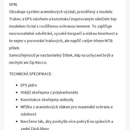
SPIN.
Obsahuje systém aramidových výztuh, prověřený z modelu
Trabec a EPS návrhem a konstrukcí inspirovaným silničním top
modelem Octal s rozšířenou ochranou temene. To zajišťuje
nesrovnatelné odvětrání, vysoké bezpečí a nízkou hmotnost a
to nejen v porovnání trailových, ale napříč celým trhem MTB
přileb.
Samozřejmostí je nastavitelný štítek, klip na uchycení brýlí a
nechybí ani čip Recco.
TECHNICKÁ SPECIFIKACE:
EPS jádro
Vnější skořepina z polykarbonátu
Konstrukce skořepiny unibody
Mřížka z aramidových vláken pro maximální ochranu a
odolnost
Navržena tak, aby poskytla více pokrytí na spáncích a
zadní části hlavy