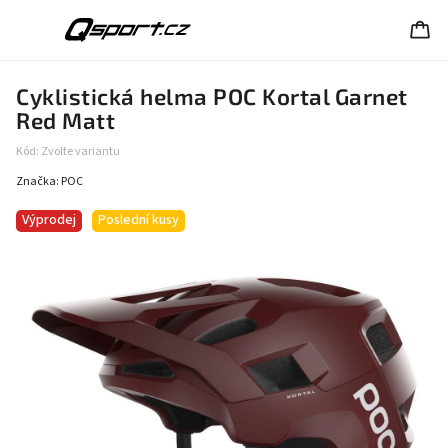
Cyklistická helma POC Kortal Garnet
Red Matt
Kód:
Zvolte variantu
Značka:
POC
Výprodej
Poslední kusy