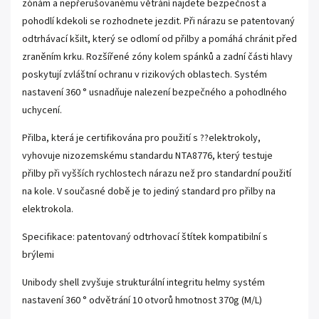
zónám a nepřerušovanému větrání najdete bezpečnost a
pohodlí kdekoli se rozhodnete jezdit. Při nárazu se patentovaný
odtrhávací kšilt, který se odlomí od přilby a pomáhá chránit před
zraněním krku. Rozšířené zóny kolem spánků a zadní části hlavy
poskytují zvláštní ochranu v rizikových oblastech. Systém
nastavení 360 ° usnadňuje nalezení bezpečného a pohodlného
uchycení.
Přilba, která je certifikována pro použití s ??elektrokoly,
vyhovuje nizozemskému standardu NTA8776, který testuje
přilby při vyšších rychlostech nárazu než pro standardní použití
na kole. V současné době je to jediný standard pro přilby na
elektrokola.
Specifikace: patentovaný odtrhovací štítek kompatibilní s
brýlemi
Unibody shell zvyšuje strukturální integritu helmy systém
nastavení 360 ° odvětrání 10 otvorů hmotnost 370g (M/L)