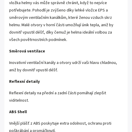
vložka helmy vás může správně chránit, když to nejvíce
potřebujete. Pohodlí je zvýšeno díky lehké vložce EPS a
směrovým ventilačním kanálkům, které ženou vzduch skrz
helmu. Malé otvory v horní části umožňují únik tepla, aniž by
dovnitř vpustil déšť, díky čemuž je helma ideální volbou za
všech povětrnostních podmínek.
Směrová ventilace
Inovativní ventilační kanály a otvory udrží vaši hlavu chladnou,
aniž by dovnitř vpustil déšť.
Reflexní detaily
Reflexní detaily na přední a zadní části pomáhají zlepšit
viditelnost.
ABS Shell
Vnější plášť z ABS poskytuje extra odolnost, ochranu proti
poškrábání a promáčknutí.