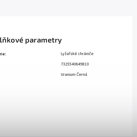
lňkové parametry
Lyžařské chrániče
rie
:
7325540649810
Uranium Černá