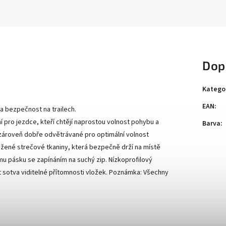
Dop
Katego
EAN
:
 a bezpečnost na trailech.
lní pro jezdce, kteří chtějí naprostou volnost pohybu a
Barva
:
 a zároveň dobře odvětrávané pro optimální volnost
tužené strečové tkaniny, která bezpečně drží na místě
mu pásku se zapínáním na suchý zip. Nízkoprofilový
t sotva viditelné přítomnosti vložek. Poznámka: Všechny