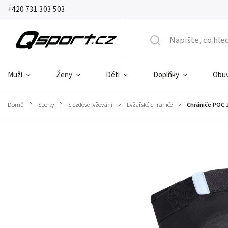
+420 731 303 503
Muži
Ženy
Děti
Doplňky
Obu
Domů
/
Sporty
/
Sjezdové lyžování
/
Lyžařské chrániče
/
Chrániče POC 
Značka:
POC