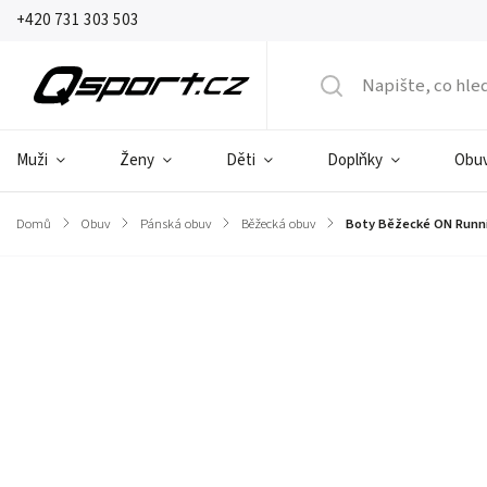
+420 731 303 503
Muži
Ženy
Děti
Doplňky
Obu
Domů
/
Obuv
/
Pánská obuv
/
Běžecká obuv
/
Boty Běžecké ON Runnin
Značka:
ON Running