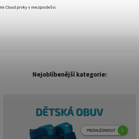
ými Cloud prvky v mezipodešvi.
Nejoblíbenější kategorie: