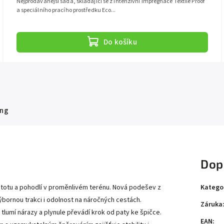
Nejprodávanější sada, skládající se z intenzivní impregnace Textile Proof
a speciálního pracího prostředku Eco...
Do košíku
ng
Dop
Katego
istotu a pohodlí v proměnlivém terénu. Nová podešev z
bornou trakci i odolnost na náročných cestách.
Záruka
lumí nárazy a plynule převádí krok od paty ke špičce.
EAN
: