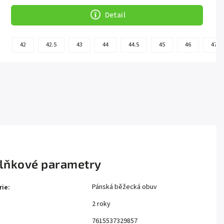
Detail
42
42.5
43
44
44.5
45
46
47
lňkové parametry
Pánská běžecká obuv
rie
:
2 roky
:
7615537329857