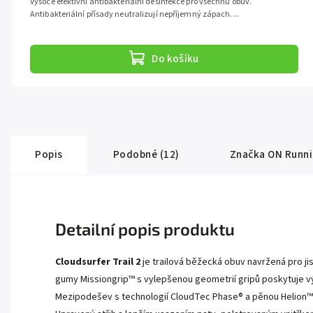
Vysoce efektivní antibakteriální desinfekce pro všechnu obuv.
Antibakteriální přísady neutralizují nepříjemný zápach....
Do košíku
Popis
Podobné (12)
Značka
ON Runni
Detailní popis produktu
Cloudsurfer Trail 2
je trailová běžecká obuv navržená pro j
gumy Missiongrip™ s vylepšenou geometrií gripů poskytuje vý
Mezipodešev s technologií CloudTec Phase® a pěnou Helion™ t