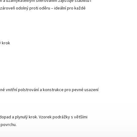
 a uzamykatelným šněrováním zajišťuje stabilitu i
ároveň odolný proti oděru – ideální pro každé
ý krok
né vnitřní polstrování a konstrukce pro pevné usazení
dopad a plynulý krok. Vzorek podrážky s většími
 povrchu.