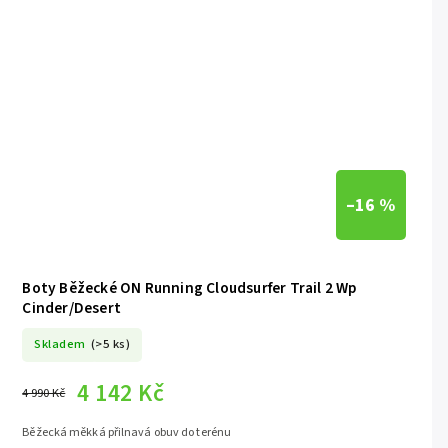
–16 %
Boty Běžecké ON Running Cloudsurfer Trail 2 Wp
Cinder/Desert
Skladem
(>5 ks)
4 142 Kč
4 990 Kč
Běžecká měkká přilnavá obuv do terénu