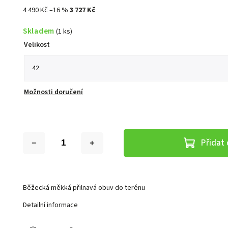
4 490 Kč
–16 %
3 727 Kč
Skladem
(1 ks)
Velikost
Možnosti doručení
Přidat 
Běžecká měkká přilnavá obuv do terénu
Detailní informace