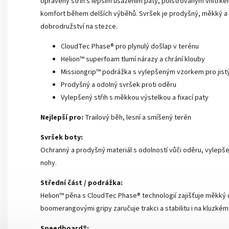
Upravený střih s lepším usazením paty, polstrovaným vnitřkem
komfort během delších výběhů. Svršek je prodyšný, měkký a z
dobrodružství na stezce.
CloudTec Phase® pro plynulý došlap v terénu
Helion™ superfoam tlumí nárazy a chrání klouby
Missiongrip™ podrážka s vylepšeným vzorkem pro jist
Prodyšný a odolný svršek proti oděru
Vylepšený střih s měkkou výstelkou a fixací paty
Nejlepší pro:
Trailový běh, lesní a smíšený terén
Svršek boty:
Ochranný a prodyšný materiál s odolností vůči oděru, vylepše
nohy.
Střední část / podrážka:
Helion™ pěna s CloudTec Phase® technologií zajišťuje měkký 
boomerangovými gripy zaručuje trakci a stabilitu i na kluzkém
Speedboard®: